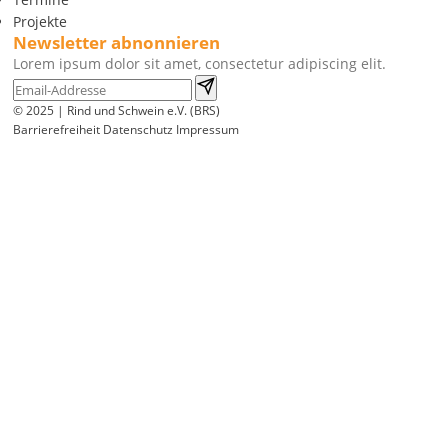
Projekte
Newsletter abnonnieren
Lorem ipsum dolor sit amet, consectetur adipiscing elit.
© 2025 | Rind und Schwein e.V. (BRS)
Barrierefreiheit
Datenschutz
Impressum
Wir
verwenden
auf
unserer
Website
technisch
notwendige
Cookies,
um
unsere
Funktionen
bereitzustellen,
zu
schützen