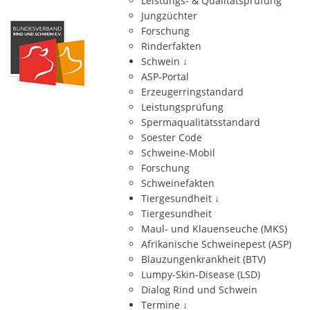
Leistungs- & Qualitätsprüfung
Jungzüchter
Forschung
Rinderfakten
Schwein
↓
ASP-Portal
Erzeugerringstandard
Leistungsprüfung
Spermaqualitätsstandard
Soester Code
Schweine-Mobil
Forschung
Schweinefakten
Tiergesundheit
↓
Tiergesundheit
Maul- und Klauenseuche (MKS)
Afrikanische Schweinepest (ASP)
Blauzungenkrankheit (BTV)
Lumpy-Skin-Disease (LSD)
Dialog Rind und Schwein
Termine
↓