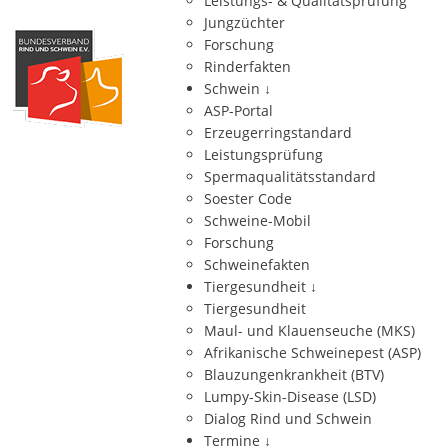
Leistungs- & Qualitätsprüfung
Jungzüchter
Forschung
Rinderfakten
Schwein
↓
ASP-Portal
Erzeugerringstandard
Leistungsprüfung
Spermaqualitätsstandard
Soester Code
Schweine-Mobil
Forschung
Schweinefakten
Tiergesundheit
↓
Tiergesundheit
Maul- und Klauenseuche (MKS)
Afrikanische Schweinepest (ASP)
Blauzungenkrankheit (BTV)
Lumpy-Skin-Disease (LSD)
Dialog Rind und Schwein
Termine
↓