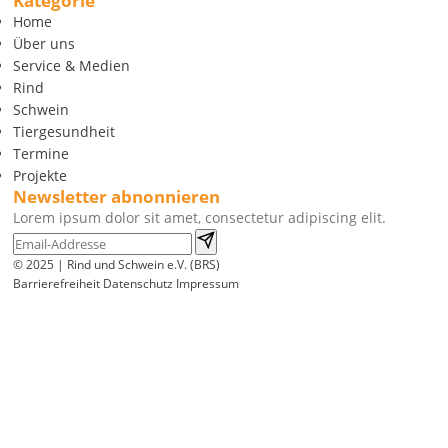
Kategorie
Home
Über uns
Service & Medien
Rind
Schwein
Tiergesundheit
Termine
Projekte
Newsletter abnonnieren
Lorem ipsum dolor sit amet, consectetur adipiscing elit.
© 2025 | Rind und Schwein e.V. (BRS)
Barrierefreiheit
Datenschutz
Impressum
Wir
verwenden
auf
unserer
Website
technisch
notwendige