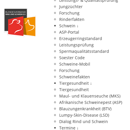
Leistungs- & Qualitätsprüfung
Jungzüchter
Forschung
Rinderfakten
Schwein
↓
ASP-Portal
Erzeugerringstandard
Leistungsprüfung
Spermaqualitätsstandard
Soester Code
Schweine-Mobil
Forschung
Schweinefakten
Tiergesundheit
↓
Tiergesundheit
Maul- und Klauenseuche (MKS)
Afrikanische Schweinepest (ASP)
Blauzungenkrankheit (BTV)
Lumpy-Skin-Disease (LSD)
Dialog Rind und Schwein
Termine
↓