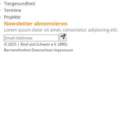
Tiergesundheit
Termine
Projekte
Newsletter abnonnieren
Lorem ipsum dolor sit amet, consectetur adipiscing elit.
© 2025 | Rind und Schwein e.V. (BRS)
Barrierefreiheit
Datenschutz
Impressum
Wir
verwenden
auf
unserer
Website
technisch
notwendige
Cookies,
um
unsere
Funktionen
bereitzustellen,
zu