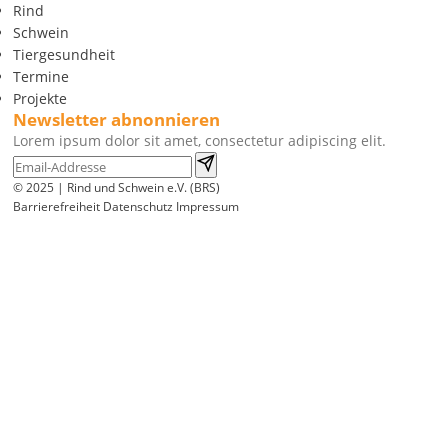
Rind
Schwein
Tiergesundheit
Termine
Projekte
Newsletter abnonnieren
Lorem ipsum dolor sit amet, consectetur adipiscing elit.
© 2025 | Rind und Schwein e.V. (BRS)
Barrierefreiheit
Datenschutz
Impressum
Wir
verwenden
auf
unserer
Website
technisch
notwendige
Cookies,
um
unsere
Funktionen