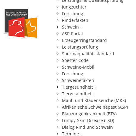
Leistungs- & Qualitätsprüfung
Jungzüchter
Forschung
Rinderfakten
Schwein
↓
ASP-Portal
Erzeugerringstandard
Leistungsprüfung
Spermaqualitätsstandard
Soester Code
Schweine-Mobil
Forschung
Schweinefakten
Tiergesundheit
↓
Tiergesundheit
Maul- und Klauenseuche (MKS)
Afrikanische Schweinepest (ASP)
Blauzungenkrankheit (BTV)
Lumpy-Skin-Disease (LSD)
Dialog Rind und Schwein
Termine
↓