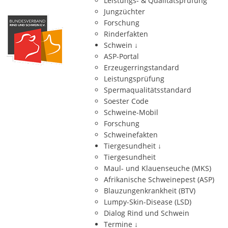
Leistungs- & Qualitätsprüfung
Jungzüchter
Forschung
Rinderfakten
Schwein
↓
ASP-Portal
Erzeugerringstandard
Leistungsprüfung
Spermaqualitätsstandard
Soester Code
Schweine-Mobil
Forschung
Schweinefakten
Tiergesundheit
↓
Tiergesundheit
Maul- und Klauenseuche (MKS)
Afrikanische Schweinepest (ASP)
Blauzungenkrankheit (BTV)
Lumpy-Skin-Disease (LSD)
Dialog Rind und Schwein
Termine
↓