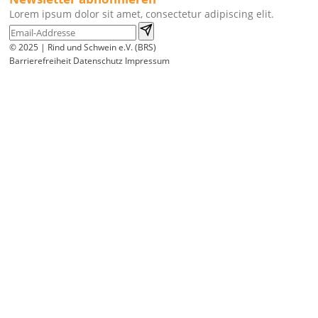
Lorem ipsum dolor sit amet, consectetur adipiscing elit.
© 2025 | Rind und Schwein e.V. (BRS)
Barrierefreiheit
Datenschutz
Impressum
Wir
verwenden
auf
unserer
Website
technisch
notwendige
Cookies,
um
unsere
Funktionen
bereitzustellen,
zu
schützen
und
zu