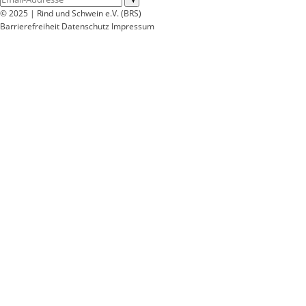
© 2025 | Rind und Schwein e.V. (BRS)
Barrierefreiheit
Datenschutz
Impressum
Wir
verwenden
auf
unserer
Website
technisch
notwendige
Cookies,
um
unsere
Funktionen
bereitzustellen,
zu
schützen
und
zu
verbessern.