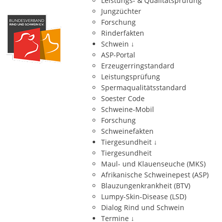
Leistungs- & Qualitätsprüfung
Jungzüchter
Forschung
Rinderfakten
Schwein
↓
ASP-Portal
Erzeugerringstandard
Leistungsprüfung
Spermaqualitätsstandard
Soester Code
Schweine-Mobil
Forschung
Schweinefakten
Tiergesundheit
↓
Tiergesundheit
Maul- und Klauenseuche (MKS)
Afrikanische Schweinepest (ASP)
Blauzungenkrankheit (BTV)
Lumpy-Skin-Disease (LSD)
Dialog Rind und Schwein
Termine
↓