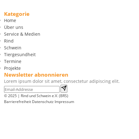
Kategorie
Home
Über uns
Service & Medien
Rind
Schwein
Tiergesundheit
Termine
Projekte
Newsletter abnonnieren
Lorem ipsum dolor sit amet, consectetur adipiscing elit.
© 2025 | Rind und Schwein e.V. (BRS)
Barrierefreiheit
Datenschutz
Impressum
Wir
verwenden
auf
unserer
Website