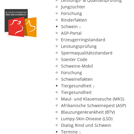
Leistungs- & Qualitätsprüfung
Jungzüchter
Forschung
Rinderfakten
Schwein
↓
ASP-Portal
Erzeugerringstandard
Leistungsprüfung
Spermaqualitätsstandard
Soester Code
Schweine-Mobil
Forschung
Schweinefakten
Tiergesundheit
↓
Tiergesundheit
Maul- und Klauenseuche (MKS)
Afrikanische Schweinepest (ASP)
Blauzungenkrankheit (BTV)
Lumpy-Skin-Disease (LSD)
Dialog Rind und Schwein
Termine
↓