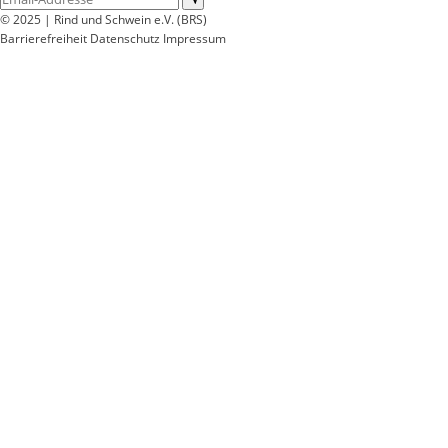
© 2025 | Rind und Schwein e.V. (BRS)
Barrierefreiheit
Datenschutz
Impressum
Wir
verwenden
auf
unserer
Website
technisch
notwendige
Cookies,
um
unsere
Funktionen
bereitzustellen,
zu
schützen
und
zu
verbessern.