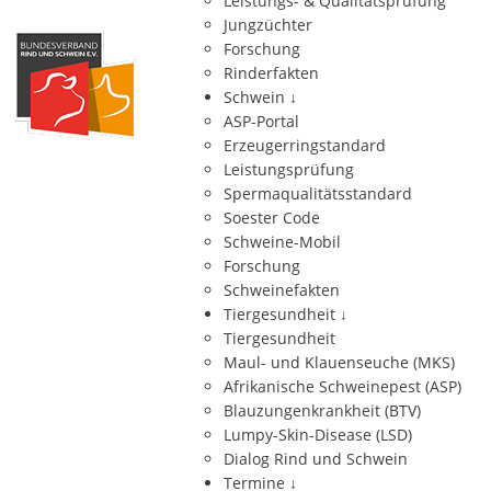
Leistungs- & Qualitätsprüfung
Jungzüchter
Forschung
Rinderfakten
Schwein
↓
ASP-Portal
Erzeugerringstandard
Leistungsprüfung
Spermaqualitätsstandard
Soester Code
Schweine-Mobil
Forschung
Schweinefakten
Tiergesundheit
↓
Tiergesundheit
Maul- und Klauenseuche (MKS)
Afrikanische Schweinepest (ASP)
Blauzungenkrankheit (BTV)
Lumpy-Skin-Disease (LSD)
Dialog Rind und Schwein
Termine
↓