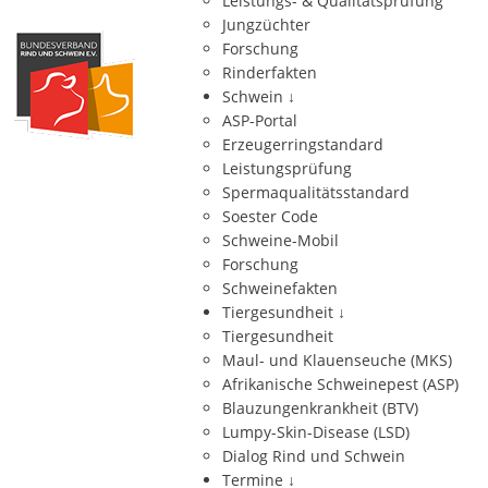
Leistungs- & Qualitätsprüfung
Jungzüchter
Forschung
Rinderfakten
Schwein
↓
ASP-Portal
Erzeugerringstandard
Leistungsprüfung
Spermaqualitätsstandard
Soester Code
Schweine-Mobil
Forschung
Schweinefakten
Tiergesundheit
↓
Tiergesundheit
Maul- und Klauenseuche (MKS)
Afrikanische Schweinepest (ASP)
Blauzungenkrankheit (BTV)
Lumpy-Skin-Disease (LSD)
Dialog Rind und Schwein
Termine
↓