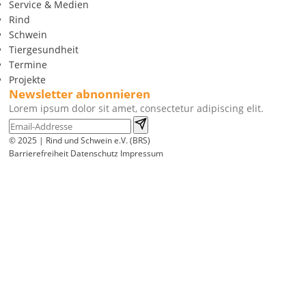
Service & Medien
Rind
Schwein
Tiergesundheit
Termine
Projekte
Newsletter abnonnieren
Lorem ipsum dolor sit amet, consectetur adipiscing elit.
© 2025 | Rind und Schwein e.V. (BRS)
Barrierefreiheit
Datenschutz
Impressum
Wir
verwenden
auf
unserer
Website
technisch
notwendige
Cookies,
um
unsere