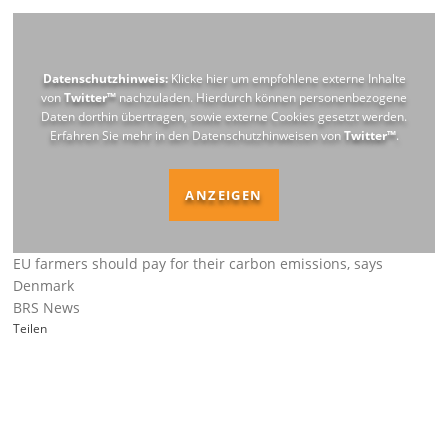
Datenschutzhinweis:
Klicke hier um empfohlene externe Inhalte
von
Twitter™
nachzuladen. Hierdurch können personenbezogene
Daten dorthin übertragen, sowie externe Cookies gesetzt werden.
Erfahren Sie mehr in den Datenschutzhinweisen von
Twitter™
.
ANZEIGEN
EU farmers should pay for their carbon emissions, says
Denmark
BRS News
Teilen