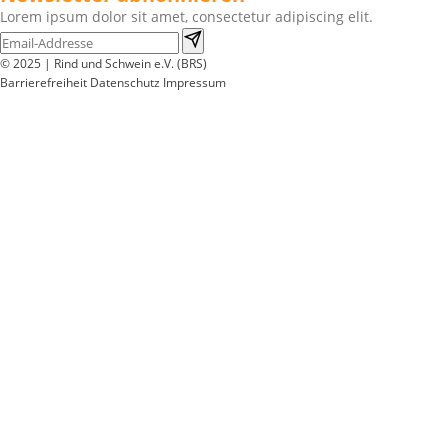
Lorem ipsum dolor sit amet, consectetur adipiscing elit.
© 2025 | Rind und Schwein e.V. (BRS)
Barrierefreiheit
Datenschutz
Impressum
Wir
verwenden
auf
unserer
Website
technisch
notwendige
Cookies,
um
unsere
Funktionen
bereitzustellen,
zu
schützen
und
zu