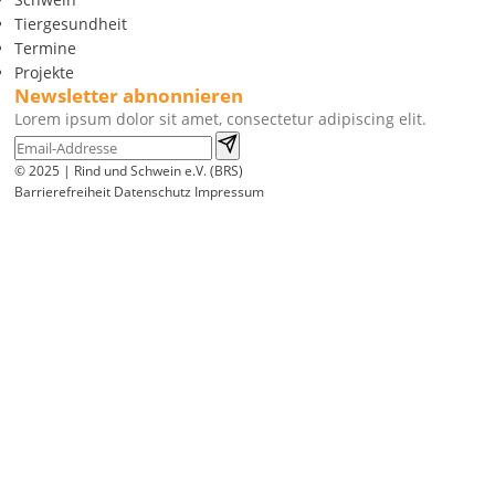
Tiergesundheit
Termine
Projekte
Newsletter abnonnieren
Lorem ipsum dolor sit amet, consectetur adipiscing elit.
© 2025 | Rind und Schwein e.V. (BRS)
Barrierefreiheit
Datenschutz
Impressum
Wir
verwenden
auf
unserer
Website
technisch
notwendige
Cookies,
um
unsere
Funktionen
bereitzustellen,