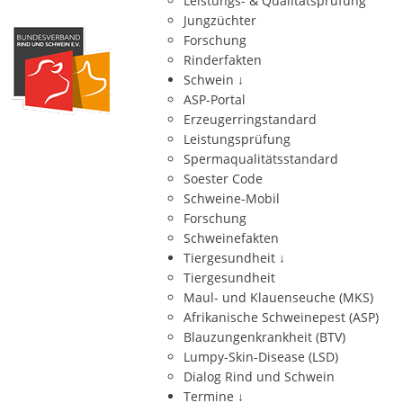
Leistungs- & Qualitätsprüfung
Jungzüchter
Forschung
Rinderfakten
Schwein
↓
ASP-Portal
Erzeugerringstandard
Leistungsprüfung
Spermaqualitätsstandard
Soester Code
Schweine-Mobil
Forschung
Schweinefakten
Tiergesundheit
↓
Tiergesundheit
Maul- und Klauenseuche (MKS)
Afrikanische Schweinepest (ASP)
Blauzungenkrankheit (BTV)
Lumpy-Skin-Disease (LSD)
Dialog Rind und Schwein
Termine
↓