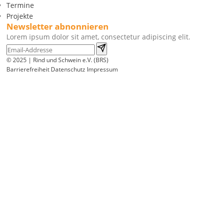
Termine
Projekte
Newsletter abnonnieren
Lorem ipsum dolor sit amet, consectetur adipiscing elit.
© 2025 | Rind und Schwein e.V. (BRS)
Barrierefreiheit
Datenschutz
Impressum
Wir
verwenden
auf
unserer
Website
technisch
notwendige
Cookies,
um
unsere
Funktionen
bereitzustellen,
zu
schützen