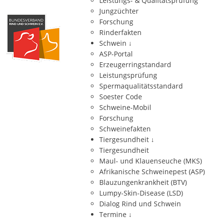
Leistungs- & Qualitätsprüfung
Jungzüchter
Forschung
Rinderfakten
Schwein
↓
ASP-Portal
Erzeugerringstandard
Leistungsprüfung
Spermaqualitätsstandard
Soester Code
Schweine-Mobil
Forschung
Schweinefakten
Tiergesundheit
↓
Tiergesundheit
Maul- und Klauenseuche (MKS)
Afrikanische Schweinepest (ASP)
Blauzungenkrankheit (BTV)
Lumpy-Skin-Disease (LSD)
Dialog Rind und Schwein
Termine
↓