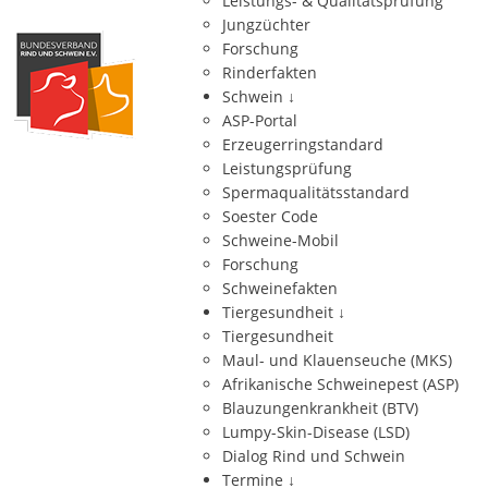
Leistungs- & Qualitätsprüfung
Jungzüchter
Forschung
Rinderfakten
Schwein
↓
ASP-Portal
Erzeugerringstandard
Leistungsprüfung
Spermaqualitätsstandard
Soester Code
Schweine-Mobil
Forschung
Schweinefakten
Tiergesundheit
↓
Tiergesundheit
Maul- und Klauenseuche (MKS)
Afrikanische Schweinepest (ASP)
Blauzungenkrankheit (BTV)
Lumpy-Skin-Disease (LSD)
Dialog Rind und Schwein
Termine
↓