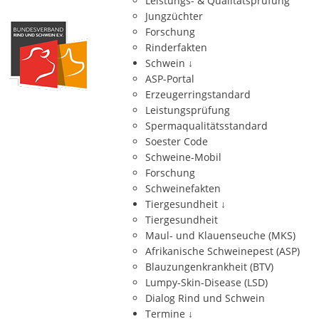
Leistungs- & Qualitätsprüfung
Jungzüchter
Forschung
Rinderfakten
Schwein
↓
ASP-Portal
Erzeugerringstandard
Leistungsprüfung
Spermaqualitätsstandard
Soester Code
Schweine-Mobil
Forschung
Schweinefakten
Tiergesundheit
↓
Tiergesundheit
Maul- und Klauenseuche (MKS)
Afrikanische Schweinepest (ASP)
Blauzungenkrankheit (BTV)
Lumpy-Skin-Disease (LSD)
Dialog Rind und Schwein
Termine
↓