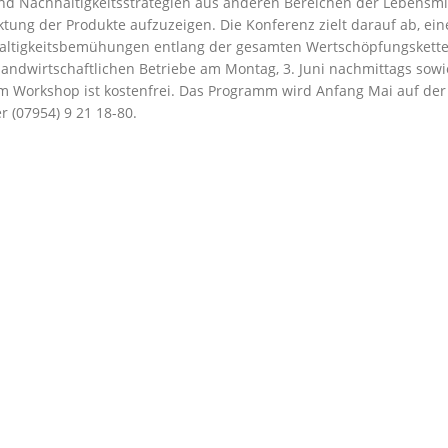
Nachhaltigkeitsstrategien aus anderen Bereichen der Lebensmitt
ng der Produkte aufzuzeigen. Die Konferenz zielt darauf ab, ei
altigkeitsbemühungen entlang der gesamten Wertschöpfungskette 
 landwirtschaftlichen Betriebe am Montag, 3. Juni nachmittags so
dem Workshop ist kostenfrei. Das Programm wird Anfang Mai auf de
r (07954) 9 21 18-80.