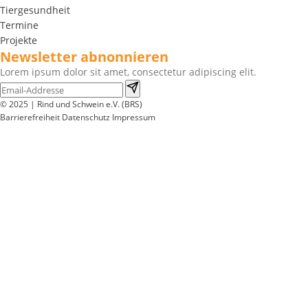
Tiergesundheit
Termine
Projekte
Newsletter abnonnieren
Lorem ipsum dolor sit amet, consectetur adipiscing elit.
© 2025 | Rind und Schwein e.V. (BRS)
Barrierefreiheit
Datenschutz
Impressum
Wir
verwenden
auf
unserer
Website
technisch
notwendige
Cookies,
um
unsere
Funktionen
bereitzustellen,