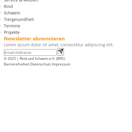
Rind
Schwein
Tiergesundheit
Termine
Projekte
Newsletter abnonnieren
Lorem ipsum dolor sit amet, consectetur adipiscing elit.
© 2025 | Rind und Schwein e.V. (BRS)
Barrierefreiheit
Datenschutz
Impressum
Wir
verwenden
auf
unserer
Website
technisch
notwendige
Cookies,
um
unsere