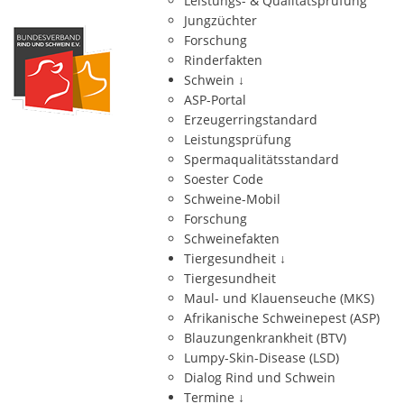
Leistungs- & Qualitätsprüfung
Jungzüchter
Forschung
Rinderfakten
Schwein
↓
ASP-Portal
Erzeugerringstandard
Leistungsprüfung
Spermaqualitätsstandard
Soester Code
Schweine-Mobil
Forschung
Schweinefakten
Tiergesundheit
↓
Tiergesundheit
Maul- und Klauenseuche (MKS)
Afrikanische Schweinepest (ASP)
Blauzungenkrankheit (BTV)
Lumpy-Skin-Disease (LSD)
Dialog Rind und Schwein
Termine
↓