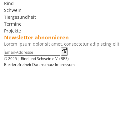
Rind
Schwein
Tiergesundheit
Termine
Projekte
Newsletter abnonnieren
Lorem ipsum dolor sit amet, consectetur adipiscing elit.
© 2025 | Rind und Schwein e.V. (BRS)
Barrierefreiheit
Datenschutz
Impressum
Wir
verwenden
auf
unserer
Website
technisch
notwendige
Cookies,
um
unsere
Funktionen