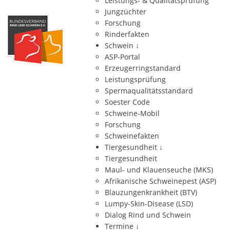
Leistungs- & Qualitätsprüfung
Jungzüchter
Forschung
Rinderfakten
Schwein
↓
ASP-Portal
Erzeugerringstandard
Leistungsprüfung
Spermaqualitätsstandard
Soester Code
Schweine-Mobil
Forschung
Schweinefakten
Tiergesundheit
↓
Tiergesundheit
Maul- und Klauenseuche (MKS)
Afrikanische Schweinepest (ASP)
Blauzungenkrankheit (BTV)
Lumpy-Skin-Disease (LSD)
Dialog Rind und Schwein
Termine
↓