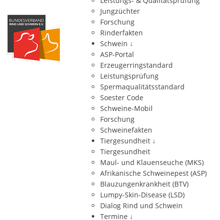
Leistungs- & Qualitätsprüfung
Jungzüchter
Forschung
Rinderfakten
Schwein
↓
ASP-Portal
Erzeugerringstandard
Leistungsprüfung
Spermaqualitätsstandard
Soester Code
Schweine-Mobil
Forschung
Schweinefakten
Tiergesundheit
↓
Tiergesundheit
Maul- und Klauenseuche (MKS)
Afrikanische Schweinepest (ASP)
Blauzungenkrankheit (BTV)
Lumpy-Skin-Disease (LSD)
Dialog Rind und Schwein
Termine
↓