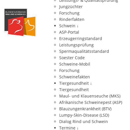
Leistungs- & Qualitätsprüfung
Jungzüchter
Forschung
Rinderfakten
Schwein
↓
ASP-Portal
Erzeugerringstandard
Leistungsprüfung
Spermaqualitätsstandard
Soester Code
Schweine-Mobil
Forschung
Schweinefakten
Tiergesundheit
↓
Tiergesundheit
Maul- und Klauenseuche (MKS)
Afrikanische Schweinepest (ASP)
Blauzungenkrankheit (BTV)
Lumpy-Skin-Disease (LSD)
Dialog Rind und Schwein
Termine
↓