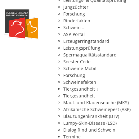
Leistungs- & Qualitätsprüfung
Jungzüchter
Forschung
Rinderfakten
Schwein
↓
ASP-Portal
Erzeugerringstandard
Leistungsprüfung
Spermaqualitätsstandard
Soester Code
Schweine-Mobil
Forschung
Schweinefakten
Tiergesundheit
↓
Tiergesundheit
Maul- und Klauenseuche (MKS)
Afrikanische Schweinepest (ASP)
Blauzungenkrankheit (BTV)
Lumpy-Skin-Disease (LSD)
Dialog Rind und Schwein
Termine
↓