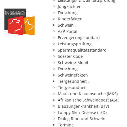
Leistungs- & Qualitätsprüfung
Jungzüchter
Forschung
Rinderfakten
Schwein
↓
ASP-Portal
Erzeugerringstandard
Leistungsprüfung
Spermaqualitätsstandard
Soester Code
Schweine-Mobil
Forschung
Schweinefakten
Tiergesundheit
↓
Tiergesundheit
Maul- und Klauenseuche (MKS)
Afrikanische Schweinepest (ASP)
Blauzungenkrankheit (BTV)
Lumpy-Skin-Disease (LSD)
Dialog Rind und Schwein
Termine
↓