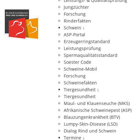
Leistungs- & Qualitätsprüfung
Jungzüchter
Forschung
Rinderfakten
Schwein
↓
ASP-Portal
Erzeugerringstandard
Leistungsprüfung
Spermaqualitätsstandard
Soester Code
Schweine-Mobil
Forschung
Schweinefakten
Tiergesundheit
↓
Tiergesundheit
Maul- und Klauenseuche (MKS)
Afrikanische Schweinepest (ASP)
Blauzungenkrankheit (BTV)
Lumpy-Skin-Disease (LSD)
Dialog Rind und Schwein
Termine
↓