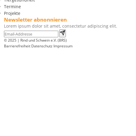
Termine
Projekte
Newsletter abnonnieren
Lorem ipsum dolor sit amet, consectetur adipiscing elit.
© 2025 | Rind und Schwein e.V. (BRS)
Barrierefreiheit
Datenschutz
Impressum
Wir
verwenden
auf
unserer
Website
technisch
notwendige
Cookies,
um
unsere
Funktionen
bereitzustellen,
zu