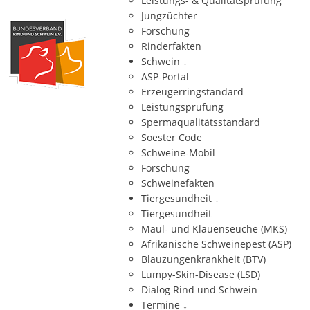
Leistungs- & Qualitätsprüfung
Jungzüchter
Forschung
Rinderfakten
Schwein
↓
ASP-Portal
Erzeugerringstandard
Leistungsprüfung
Spermaqualitätsstandard
Soester Code
Schweine-Mobil
Forschung
Schweinefakten
Tiergesundheit
↓
Tiergesundheit
Maul- und Klauenseuche (MKS)
Afrikanische Schweinepest (ASP)
Blauzungenkrankheit (BTV)
Lumpy-Skin-Disease (LSD)
Dialog Rind und Schwein
Termine
↓