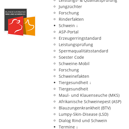
Leistungs- & Qualitätsprüfung
Jungzüchter
Forschung
Rinderfakten
Schwein
↓
ASP-Portal
Erzeugerringstandard
Leistungsprüfung
Spermaqualitätsstandard
Soester Code
Schweine-Mobil
Forschung
Schweinefakten
Tiergesundheit
↓
Tiergesundheit
Maul- und Klauenseuche (MKS)
Afrikanische Schweinepest (ASP)
Blauzungenkrankheit (BTV)
Lumpy-Skin-Disease (LSD)
Dialog Rind und Schwein
Termine
↓