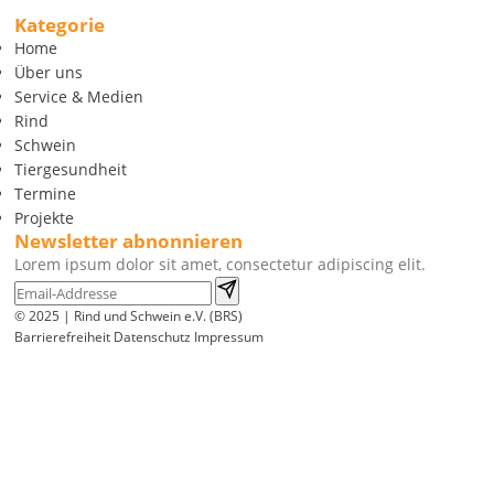
Kategorie
Home
Über uns
Service & Medien
Rind
Schwein
Tiergesundheit
Termine
Projekte
Newsletter abnonnieren
Lorem ipsum dolor sit amet, consectetur adipiscing elit.
© 2025 | Rind und Schwein e.V. (BRS)
Barrierefreiheit
Datenschutz
Impressum
Wir
verwenden
auf
unserer
Website
technisch