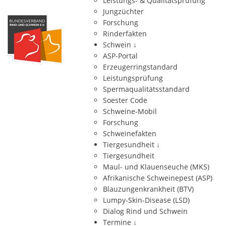
Leistungs- & Qualitätsprüfung
Jungzüchter
Forschung
Rinderfakten
Schwein
↓
ASP-Portal
Erzeugerringstandard
Leistungsprüfung
Spermaqualitätsstandard
Soester Code
Schweine-Mobil
Forschung
Schweinefakten
Tiergesundheit
↓
Tiergesundheit
Maul- und Klauenseuche (MKS)
Afrikanische Schweinepest (ASP)
Blauzungenkrankheit (BTV)
Lumpy-Skin-Disease (LSD)
Dialog Rind und Schwein
Termine
↓