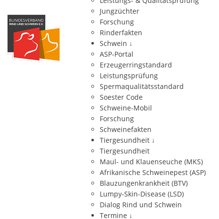
Leistungs- & Qualitätsprüfung
Jungzüchter
Forschung
Rinderfakten
Schwein
↓
ASP-Portal
Erzeugerringstandard
Leistungsprüfung
Spermaqualitätsstandard
Soester Code
Schweine-Mobil
Forschung
Schweinefakten
Tiergesundheit
↓
Tiergesundheit
Maul- und Klauenseuche (MKS)
Afrikanische Schweinepest (ASP)
Blauzungenkrankheit (BTV)
Lumpy-Skin-Disease (LSD)
Dialog Rind und Schwein
Termine
↓