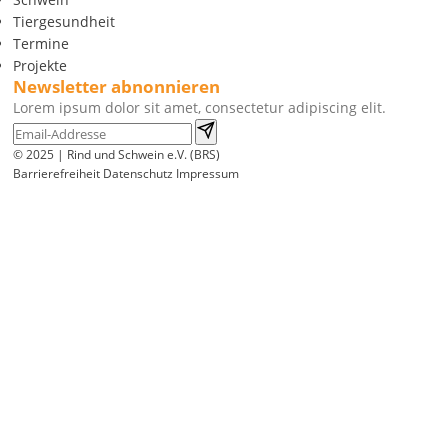
Tiergesundheit
Termine
Projekte
Newsletter abnonnieren
Lorem ipsum dolor sit amet, consectetur adipiscing elit.
© 2025 | Rind und Schwein e.V. (BRS)
Barrierefreiheit
Datenschutz
Impressum
Wir
verwenden
auf
unserer
Website
technisch
notwendige
Cookies,
um
unsere
Funktionen
bereitzustellen,