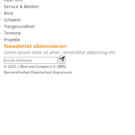
Service & Medien
Rind
Schwein
Tiergesundheit
Termine
Projekte
Newsletter abnonnieren
Lorem ipsum dolor sit amet, consectetur adipiscing elit.
© 2025 | Rind und Schwein e.V. (BRS)
Barrierefreiheit
Datenschutz
Impressum
Wir
verwenden
auf
unserer
Website
technisch
notwendige
Cookies,
um