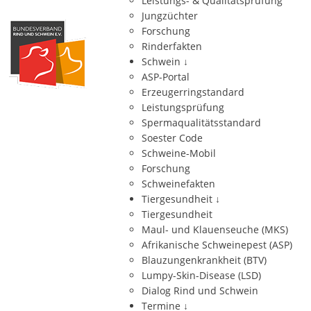
Leistungs- & Qualitätsprüfung
Jungzüchter
Forschung
Rinderfakten
Schwein
↓
ASP-Portal
Erzeugerringstandard
Leistungsprüfung
Spermaqualitätsstandard
Soester Code
Schweine-Mobil
Forschung
Schweinefakten
Tiergesundheit
↓
Tiergesundheit
Maul- und Klauenseuche (MKS)
Afrikanische Schweinepest (ASP)
Blauzungenkrankheit (BTV)
Lumpy-Skin-Disease (LSD)
Dialog Rind und Schwein
Termine
↓