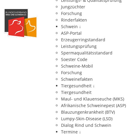
Leistungs- & Qualitätsprüfung
Jungzüchter
Forschung
Rinderfakten
Schwein
↓
ASP-Portal
Erzeugerringstandard
Leistungsprüfung
Spermaqualitätsstandard
Soester Code
Schweine-Mobil
Forschung
Schweinefakten
Tiergesundheit
↓
Tiergesundheit
Maul- und Klauenseuche (MKS)
Afrikanische Schweinepest (ASP)
Blauzungenkrankheit (BTV)
Lumpy-Skin-Disease (LSD)
Dialog Rind und Schwein
Termine
↓