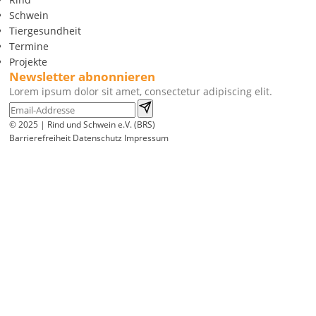
Schwein
Tiergesundheit
Termine
Projekte
Newsletter abnonnieren
Lorem ipsum dolor sit amet, consectetur adipiscing elit.
© 2025 | Rind und Schwein e.V. (BRS)
Barrierefreiheit
Datenschutz
Impressum
Wir
verwenden
auf
unserer
Website
technisch
notwendige
Cookies,
um
unsere
Funktionen