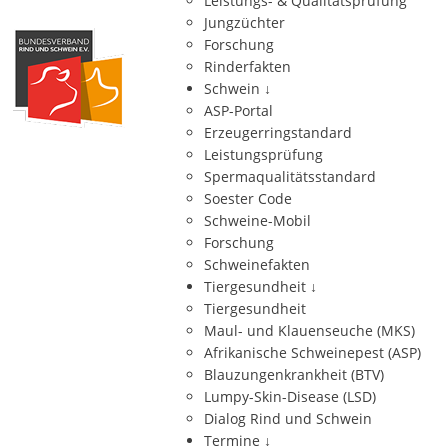
Leistungs- & Qualitätsprüfung
Jungzüchter
Forschung
Rinderfakten
Schwein
↓
ASP-Portal
Erzeugerringstandard
Leistungsprüfung
Spermaqualitätsstandard
Soester Code
Schweine-Mobil
Forschung
Schweinefakten
Tiergesundheit
↓
Tiergesundheit
Maul- und Klauenseuche (MKS)
Afrikanische Schweinepest (ASP)
Blauzungenkrankheit (BTV)
Lumpy-Skin-Disease (LSD)
Dialog Rind und Schwein
Termine
↓