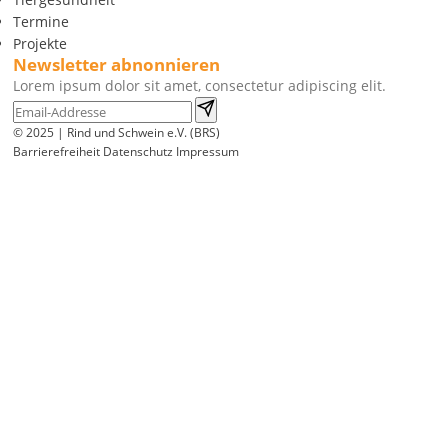
Termine
Projekte
Newsletter abnonnieren
Lorem ipsum dolor sit amet, consectetur adipiscing elit.
© 2025 | Rind und Schwein e.V. (BRS)
Barrierefreiheit
Datenschutz
Impressum
Wir
verwenden
auf
unserer
Website
technisch
notwendige
Cookies,
um
unsere
Funktionen
bereitzustellen,
zu