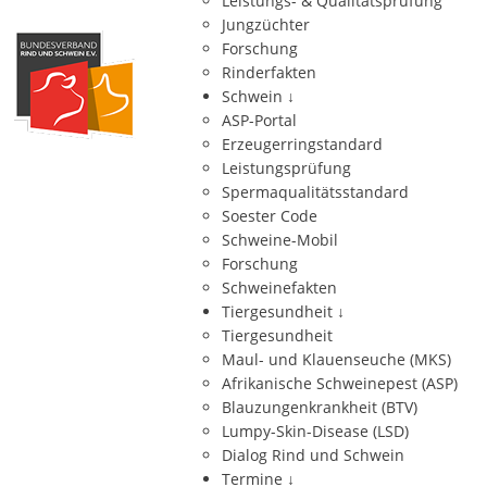
Leistungs- & Qualitätsprüfung
Jungzüchter
Forschung
Rinderfakten
Schwein
↓
ASP-Portal
Erzeugerringstandard
Leistungsprüfung
Spermaqualitätsstandard
Soester Code
Schweine-Mobil
Forschung
Schweinefakten
Tiergesundheit
↓
Tiergesundheit
Maul- und Klauenseuche (MKS)
Afrikanische Schweinepest (ASP)
Blauzungenkrankheit (BTV)
Lumpy-Skin-Disease (LSD)
Dialog Rind und Schwein
Termine
↓