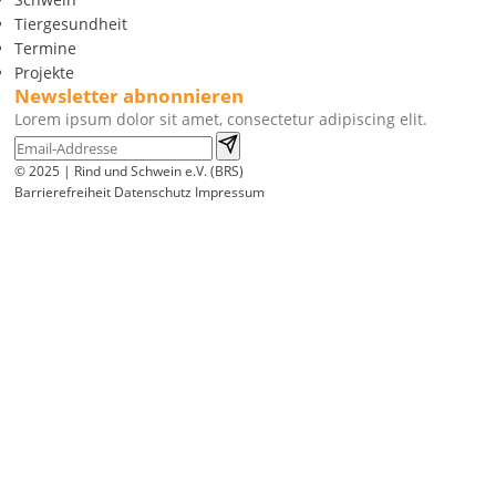
Tiergesundheit
Termine
Projekte
Newsletter abnonnieren
Lorem ipsum dolor sit amet, consectetur adipiscing elit.
© 2025 | Rind und Schwein e.V. (BRS)
Barrierefreiheit
Datenschutz
Impressum
Wir
verwenden
auf
unserer
Website
technisch
notwendige
Cookies,
um
unsere
Funktionen
bereitzustellen,