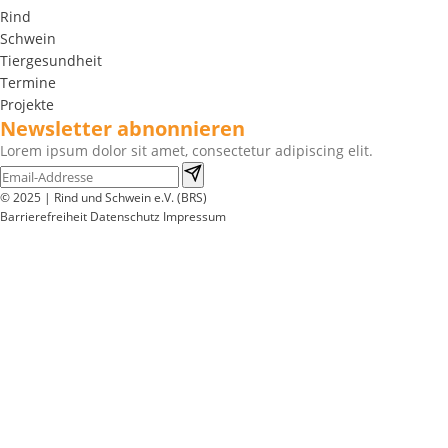
Rind
Schwein
Tiergesundheit
Termine
Projekte
Newsletter abnonnieren
Lorem ipsum dolor sit amet, consectetur adipiscing elit.
© 2025 | Rind und Schwein e.V. (BRS)
Barrierefreiheit
Datenschutz
Impressum
Wir
verwenden
auf
unserer
Website
technisch
notwendige
Cookies,
um
unsere