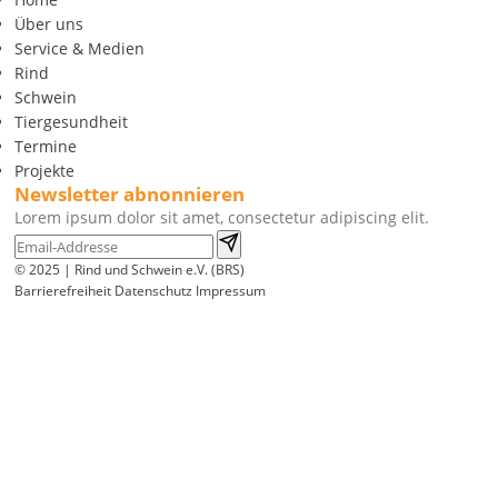
Über uns
Service & Medien
Rind
Schwein
Tiergesundheit
Termine
Projekte
Newsletter abnonnieren
Lorem ipsum dolor sit amet, consectetur adipiscing elit.
© 2025 | Rind und Schwein e.V. (BRS)
Barrierefreiheit
Datenschutz
Impressum
Wir
verwenden
auf
unserer
Website
technisch
notwendige
Cookies,