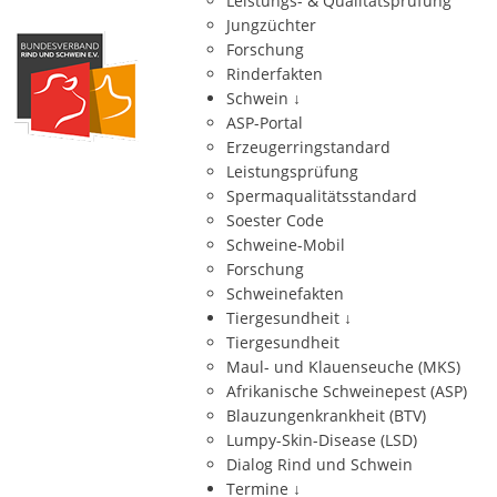
Leistungs- & Qualitätsprüfung
Jungzüchter
Forschung
Rinderfakten
Schwein
↓
ASP-Portal
Erzeugerringstandard
Leistungsprüfung
Spermaqualitätsstandard
Soester Code
Schweine-Mobil
Forschung
Schweinefakten
Tiergesundheit
↓
Tiergesundheit
Maul- und Klauenseuche (MKS)
Afrikanische Schweinepest (ASP)
Blauzungenkrankheit (BTV)
Lumpy-Skin-Disease (LSD)
Dialog Rind und Schwein
Termine
↓