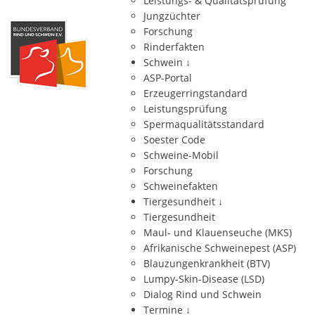
Leistungs- & Qualitätsprüfung
Jungzüchter
Forschung
Rinderfakten
Schwein
↓
ASP-Portal
Erzeugerringstandard
Leistungsprüfung
Spermaqualitätsstandard
Soester Code
Schweine-Mobil
Forschung
Schweinefakten
Tiergesundheit
↓
Tiergesundheit
Maul- und Klauenseuche (MKS)
Afrikanische Schweinepest (ASP)
Blauzungenkrankheit (BTV)
Lumpy-Skin-Disease (LSD)
Dialog Rind und Schwein
Termine
↓