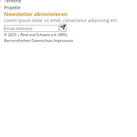
Termine
Projekte
Newsletter abnonnieren
Lorem ipsum dolor sit amet, consectetur adipiscing elit.
© 2025 | Rind und Schwein e.V. (BRS)
Barrierefreiheit
Datenschutz
Impressum
Wir
verwenden
auf
unserer
Website
technisch
notwendige
Cookies,
um
unsere
Funktionen
bereitzustellen,
zu
schützen