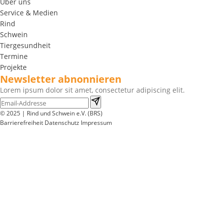
Über uns
Service & Medien
Rind
Schwein
Tiergesundheit
Termine
Projekte
Newsletter abnonnieren
Lorem ipsum dolor sit amet, consectetur adipiscing elit.
© 2025 | Rind und Schwein e.V. (BRS)
Barrierefreiheit
Datenschutz
Impressum
Wir
verwenden
auf
unserer
Website
technisch
notwendige
Cookies,
um