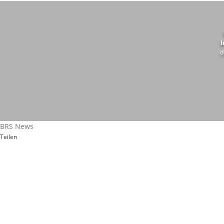
I
d
BRS News
Teilen