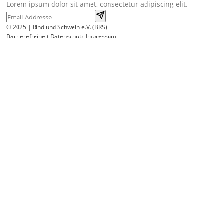
Lorem ipsum dolor sit amet, consectetur adipiscing elit.
© 2025 | Rind und Schwein e.V. (BRS)
Barrierefreiheit
Datenschutz
Impressum
Wir
verwenden
auf
unserer
Website
technisch
notwendige
Cookies,
um
unsere
Funktionen
bereitzustellen,
zu
schützen
und
zu
verbessern.