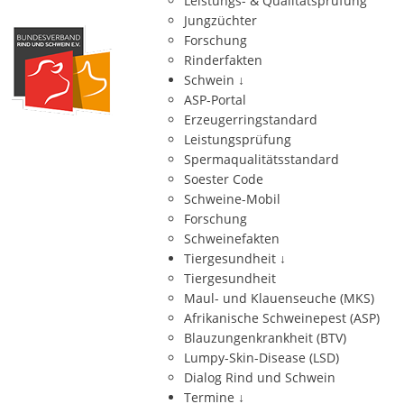
Leistungs- & Qualitätsprüfung
Jungzüchter
Forschung
Rinderfakten
Schwein
↓
ASP-Portal
Erzeugerringstandard
Leistungsprüfung
Spermaqualitätsstandard
Soester Code
Schweine-Mobil
Forschung
Schweinefakten
Tiergesundheit
↓
Tiergesundheit
Maul- und Klauenseuche (MKS)
Afrikanische Schweinepest (ASP)
Blauzungenkrankheit (BTV)
Lumpy-Skin-Disease (LSD)
Dialog Rind und Schwein
Termine
↓