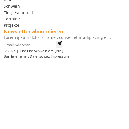
Schwein
Tiergesundheit
Termine
Projekte
Newsletter abnonnieren
Lorem ipsum dolor sit amet, consectetur adipiscing elit.
© 2025 | Rind und Schwein e.V. (BRS)
Barrierefreiheit
Datenschutz
Impressum
Wir
verwenden
auf
unserer
Website
technisch
notwendige
Cookies,
um
unsere
Funktionen