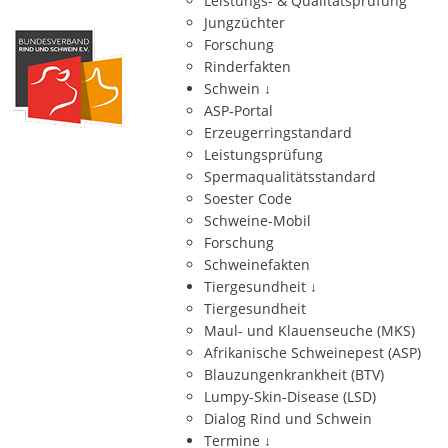
Leistungs- & Qualitätsprüfung
Jungzüchter
Forschung
Rinderfakten
Schwein
↓
ASP-Portal
Erzeugerringstandard
Leistungsprüfung
Spermaqualitätsstandard
Soester Code
Schweine-Mobil
Forschung
Schweinefakten
Tiergesundheit
↓
Tiergesundheit
Maul- und Klauenseuche (MKS)
Afrikanische Schweinepest (ASP)
Blauzungenkrankheit (BTV)
Lumpy-Skin-Disease (LSD)
Dialog Rind und Schwein
Termine
↓