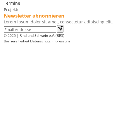
Termine
Projekte
Newsletter abnonnieren
Lorem ipsum dolor sit amet, consectetur adipiscing elit.
© 2025 | Rind und Schwein e.V. (BRS)
Barrierefreiheit
Datenschutz
Impressum
Wir
verwenden
auf
unserer
Website
technisch
notwendige
Cookies,
um
unsere
Funktionen
bereitzustellen,
zu
schützen