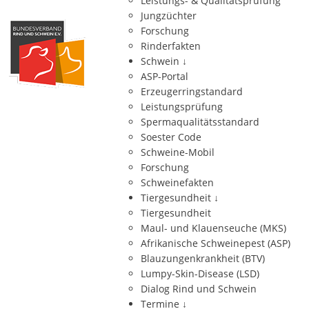
Leistungs- & Qualitätsprüfung
Jungzüchter
Forschung
Rinderfakten
Schwein
↓
ASP-Portal
Erzeugerringstandard
Leistungsprüfung
Spermaqualitätsstandard
Soester Code
Schweine-Mobil
Forschung
Schweinefakten
Tiergesundheit
↓
Tiergesundheit
Maul- und Klauenseuche (MKS)
Afrikanische Schweinepest (ASP)
Blauzungenkrankheit (BTV)
Lumpy-Skin-Disease (LSD)
Dialog Rind und Schwein
Termine
↓