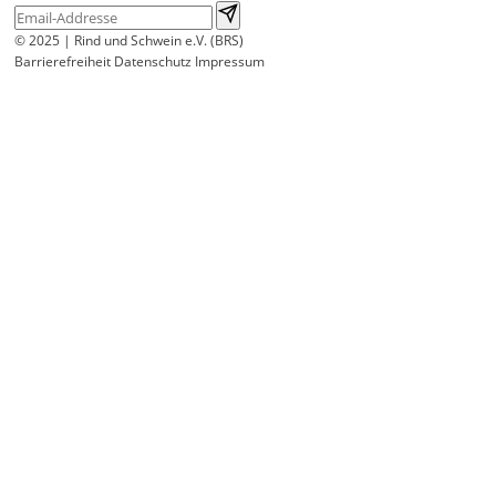
© 2025 | Rind und Schwein e.V. (BRS)
Barrierefreiheit
Datenschutz
Impressum
Wir
verwenden
auf
unserer
Website
technisch
notwendige
Cookies,
um
unsere
Funktionen
bereitzustellen,
zu
schützen
und
zu
verbessern.