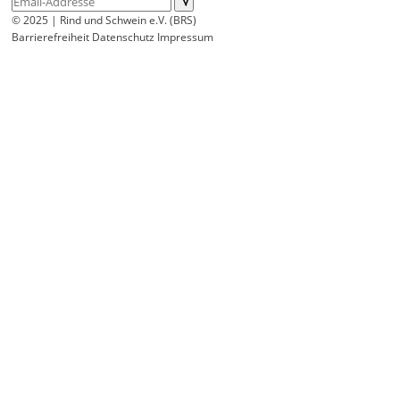
© 2025 | Rind und Schwein e.V. (BRS)
Barrierefreiheit
Datenschutz
Impressum
Wir
verwenden
auf
unserer
Website
technisch
notwendige
Cookies,
um
unsere
Funktionen
bereitzustellen,
zu
schützen
und
zu
verbessern.