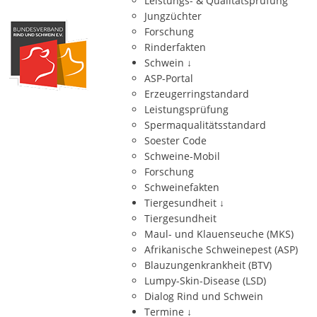
Leistungs- & Qualitätsprüfung
Jungzüchter
Forschung
Rinderfakten
Schwein
↓
ASP-Portal
Erzeugerringstandard
Leistungsprüfung
Spermaqualitätsstandard
Soester Code
Schweine-Mobil
Forschung
Schweinefakten
Tiergesundheit
↓
Tiergesundheit
Maul- und Klauenseuche (MKS)
Afrikanische Schweinepest (ASP)
Blauzungenkrankheit (BTV)
Lumpy-Skin-Disease (LSD)
Dialog Rind und Schwein
Termine
↓