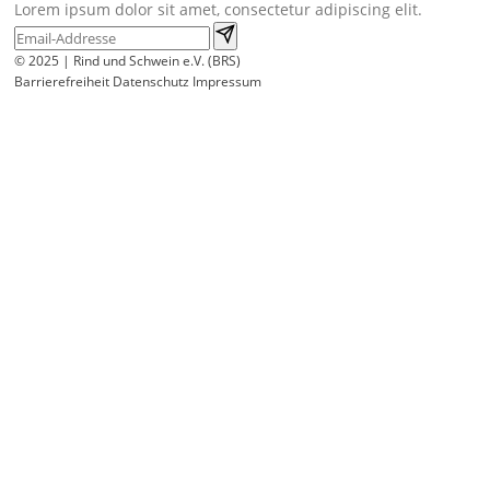
Lorem ipsum dolor sit amet, consectetur adipiscing elit.
© 2025 | Rind und Schwein e.V. (BRS)
Barrierefreiheit
Datenschutz
Impressum
Wir
verwenden
auf
unserer
Website
technisch
notwendige
Cookies,
um
unsere
Funktionen
bereitzustellen,
zu
schützen
und
zu
verbessern.