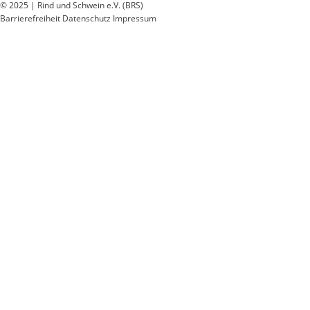
© 2025 | Rind und Schwein e.V. (BRS)
Barrierefreiheit
Datenschutz
Impressum
Wir
verwenden
auf
unserer
Website
technisch
notwendige
Cookies,
um
unsere
Funktionen
bereitzustellen,
zu
schützen
und
zu
verbessern.
Technisch