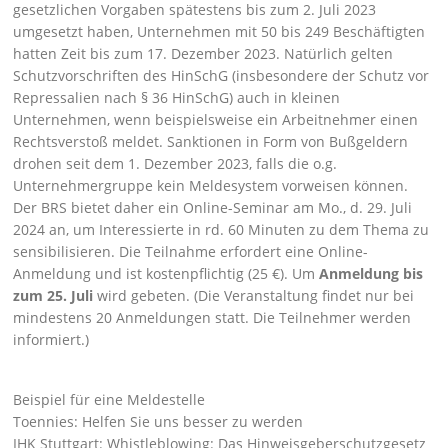
gesetzlichen Vorgaben spätestens bis zum 2. Juli 2023
umgesetzt haben, Unternehmen mit 50 bis 249 Beschäftigten
hatten Zeit bis zum 17. Dezember 2023. Natürlich gelten
Schutzvorschriften des HinSchG (insbesondere der Schutz vor
Repressalien nach § 36 HinSchG) auch in kleinen
Unternehmen, wenn beispielsweise ein Arbeitnehmer einen
Rechtsverstoß meldet. Sanktionen in Form von Bußgeldern
drohen seit dem 1. Dezember 2023, falls die o.g.
Unternehmergruppe kein Meldesystem vorweisen können.
Der BRS bietet daher ein Online-Seminar am Mo., d. 29. Juli
2024 an, um Interessierte in rd. 60 Minuten zu dem Thema zu
sensibilisieren. Die Teilnahme erfordert eine
Online-
Anmeldung
und ist kostenpflichtig (25 €). Um
Anmeldung bis
zum 25. Juli
wird gebeten. (Die Veranstaltung findet nur bei
mindestens 20 Anmeldungen statt. Die Teilnehmer werden
informiert.)
Beispiel für eine Meldestelle
Toennies: Helfen Sie uns besser zu werden
IHK Stuttgart: Whistleblowing: Das Hinweisgeberschutzgesetz