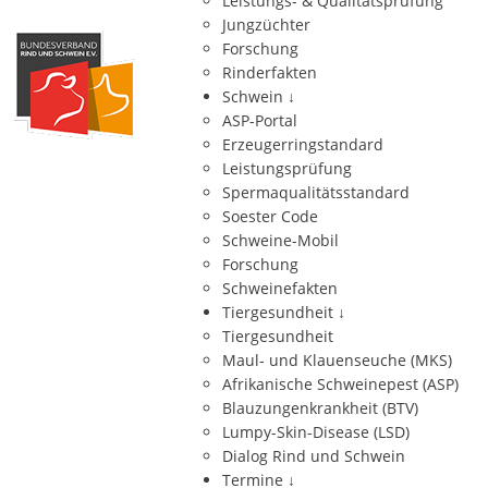
Leistungs- & Qualitätsprüfung
Jungzüchter
Forschung
Rinderfakten
Schwein
↓
ASP-Portal
Erzeugerringstandard
Leistungsprüfung
Spermaqualitätsstandard
Soester Code
Schweine-Mobil
Forschung
Schweinefakten
Tiergesundheit
↓
Tiergesundheit
Maul- und Klauenseuche (MKS)
Afrikanische Schweinepest (ASP)
Blauzungenkrankheit (BTV)
Lumpy-Skin-Disease (LSD)
Dialog Rind und Schwein
Termine
↓