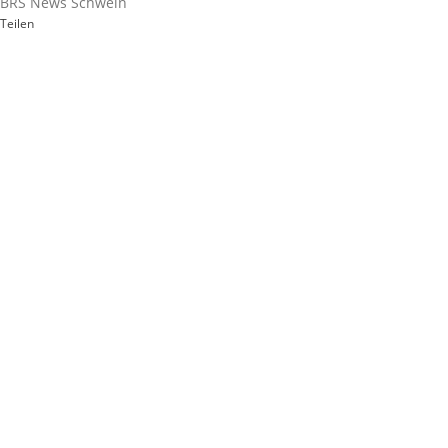
BRS News Schwein
Teilen