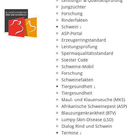
Leistungs- & Qualitätsprüfung
Jungzüchter
Forschung
Rinderfakten
Schwein
↓
ASP-Portal
Erzeugerringstandard
Leistungsprüfung
Spermaqualitätsstandard
Soester Code
Schweine-Mobil
Forschung
Schweinefakten
Tiergesundheit
↓
Tiergesundheit
Maul- und Klauenseuche (MKS)
Afrikanische Schweinepest (ASP)
Blauzungenkrankheit (BTV)
Lumpy-Skin-Disease (LSD)
Dialog Rind und Schwein
Termine
↓