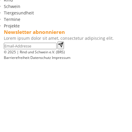
Schwein
Tiergesundheit
Termine
Projekte
Newsletter abnonnieren
Lorem ipsum dolor sit amet, consectetur adipiscing elit.
© 2025 | Rind und Schwein e.V. (BRS)
Barrierefreiheit
Datenschutz
Impressum
Wir
verwenden
auf
unserer
Website
technisch
notwendige
Cookies,
um
unsere
Funktionen