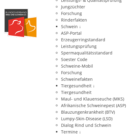
Leistungs- & Qualitätsprüfung
Jungzüchter
Forschung
Rinderfakten
Schwein
↓
ASP-Portal
Erzeugerringstandard
Leistungsprüfung
Spermaqualitätsstandard
Soester Code
Schweine-Mobil
Forschung
Schweinefakten
Tiergesundheit
↓
Tiergesundheit
Maul- und Klauenseuche (MKS)
Afrikanische Schweinepest (ASP)
Blauzungenkrankheit (BTV)
Lumpy-Skin-Disease (LSD)
Dialog Rind und Schwein
Termine
↓