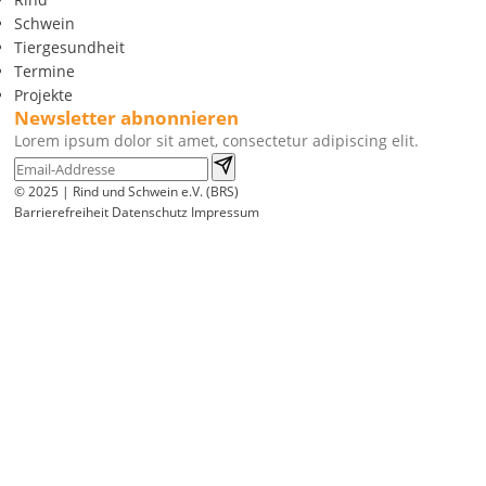
Schwein
Tiergesundheit
Termine
Projekte
Newsletter abnonnieren
Lorem ipsum dolor sit amet, consectetur adipiscing elit.
© 2025 | Rind und Schwein e.V. (BRS)
Barrierefreiheit
Datenschutz
Impressum
Wir
verwenden
auf
unserer
Website
technisch
notwendige
Cookies,
um
unsere
Funktionen