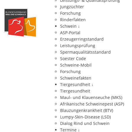
Leistungs- & Qualitätsprüfung
Jungzüchter
Forschung
Rinderfakten
Schwein
↓
ASP-Portal
Erzeugerringstandard
Leistungsprüfung
Spermaqualitätsstandard
Soester Code
Schweine-Mobil
Forschung
Schweinefakten
Tiergesundheit
↓
Tiergesundheit
Maul- und Klauenseuche (MKS)
Afrikanische Schweinepest (ASP)
Blauzungenkrankheit (BTV)
Lumpy-Skin-Disease (LSD)
Dialog Rind und Schwein
Termine
↓