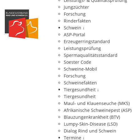
Leistungs- & Qualitätsprüfung
Jungzüchter
Forschung
Rinderfakten
Schwein
↓
ASP-Portal
Erzeugerringstandard
Leistungsprüfung
Spermaqualitätsstandard
Soester Code
Schweine-Mobil
Forschung
Schweinefakten
Tiergesundheit
↓
Tiergesundheit
Maul- und Klauenseuche (MKS)
Afrikanische Schweinepest (ASP)
Blauzungenkrankheit (BTV)
Lumpy-Skin-Disease (LSD)
Dialog Rind und Schwein
Termine
↓