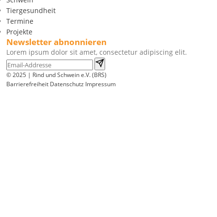
Tiergesundheit
Termine
Projekte
Newsletter abnonnieren
Lorem ipsum dolor sit amet, consectetur adipiscing elit.
© 2025 | Rind und Schwein e.V. (BRS)
Barrierefreiheit
Datenschutz
Impressum
Wir
verwenden
auf
unserer
Website
technisch
notwendige
Cookies,
um
unsere
Funktionen
bereitzustellen,