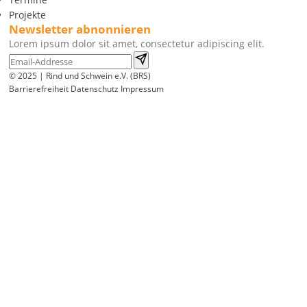
Projekte
Newsletter abnonnieren
Lorem ipsum dolor sit amet, consectetur adipiscing elit.
© 2025 | Rind und Schwein e.V. (BRS)
Barrierefreiheit
Datenschutz
Impressum
Wir
verwenden
auf
unserer
Website
technisch
notwendige
Cookies,
um
unsere
Funktionen
bereitzustellen,
zu
schützen