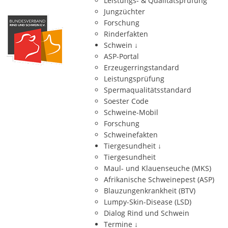
Leistungs- & Qualitätsprüfung
Jungzüchter
Forschung
Rinderfakten
Schwein
↓
ASP-Portal
Erzeugerringstandard
Leistungsprüfung
Spermaqualitätsstandard
Soester Code
Schweine-Mobil
Forschung
Schweinefakten
Tiergesundheit
↓
Tiergesundheit
Maul- und Klauenseuche (MKS)
Afrikanische Schweinepest (ASP)
Blauzungenkrankheit (BTV)
Lumpy-Skin-Disease (LSD)
Dialog Rind und Schwein
Termine
↓